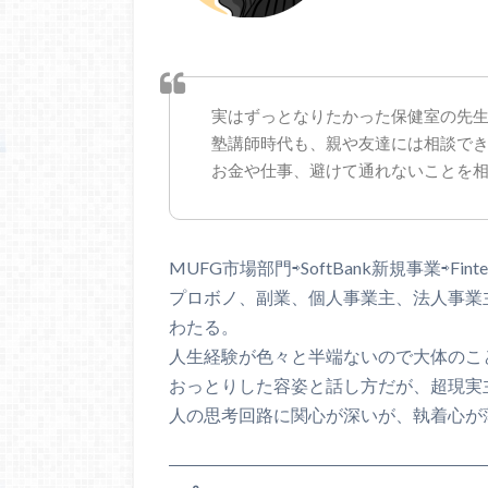
実はずっとなりたかった保健室の先
塾講師時代も、親や友達には相談で
お金や仕事、避けて通れないことを
MUFG市場部門⇨SoftBank新規事業⇨Fint
プロボノ、副業、個人事業主、法人事業
わたる。
人生経験が色々と半端ないので大体のこ
おっとりした容姿と話し方だが、超現実
人の思考回路に関心が深いが、執着心が