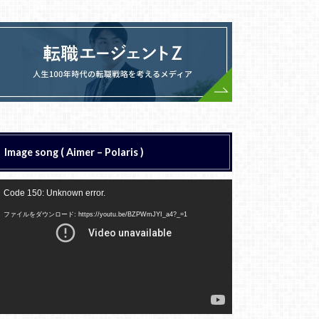
Image song ( Aimer – Polaris )
動
Code 150: Unknown error.
画
プ
ファイルをダウンロード: https://youtu.be/BZPWmJYI_a4?_=1
レ
ー
ヤ
ー