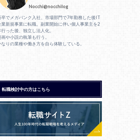
Nocchi@nocchilog
新卒でメガバンク入社、市場部門で7年勤務した後IT
企業新規事業に転職。副業開始に伴い個人事業主を2
年行った後、独立し法人化。
漫画や小説の執筆も行う。
かなりの業種や働き方を自ら体験している。
転職検討中の方はこちら