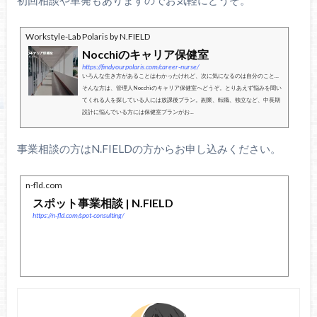
初回相談や単発もありますのでお気軽にどうぞ。
Workstyle-Lab Polaris by N.FIELD
Nocchiのキャリア保健室
https://findyourpolaris.com/career-nurse/
いろんな生き方があることはわかったけれど、次に気になるのは自分のこと…
そんな方は、管理人Nocchiのキャリア保健室へどうぞ。とりあえず悩みを聞い
てくれる人を探している人には放課後プラン。副業、転職、独立など、中長期
設計に悩んでいる方には保健室プランがお...
事業相談の方はN.FIELDの方からお申し込みください。
n-fld.com
スポット事業相談 | N.FIELD
https://n-fld.com/spot-consulting/