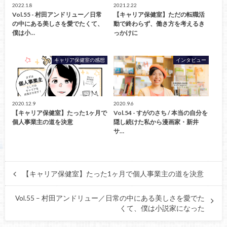
2022.1.8
2021.2.22
Vol.55 - 村田アンドリュー／日常
【キャリア保健室】ただの転職活
の中にある美しさを愛でたくて、
動で終わらず、働き方を考えるき
僕は小…
っかけに
キャリア保健室の感想
インタビュー
2020.12.9
2020.9.6
【キャリア保健室】たった1ヶ月で
Vol.54 - すがのさち / 本当の自分を
個人事業主の道を決意
隠し続けた私から漫画家・新井
サ…
【キャリア保健室】たった1ヶ月で個人事業主の道を決意
Vol.55 – 村田アンドリュー／日常の中にある美しさを愛でた
くて、僕は小説家になった