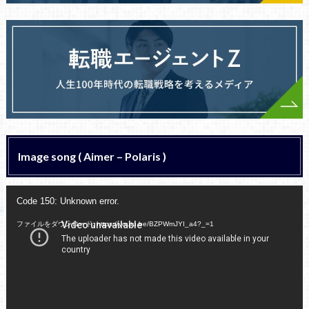
Image song ( Aimer – Polaris )
動
Code 150: Unknown error.
画
プ
ファイルをダウンロード: https://youtu.be/BZPWmJYI_a4?_=1
レ
ー
ヤ
ー