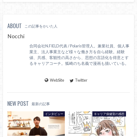
ABOUT
この記事をかいた人
Nocchi
合同会社N.FIELD代表 / Polaris管理人。兼業社員、個人事
業主、法人事業主など様々な働き方を自ら経験。経験
値、共感、客観性の高さから、思想の言語化を得意とす
るキャリアコーチ。狐崎のち名義で漫画も描いている。
WebSite
Twitter
NEW POST
最新の記事
インタビュー
キャリア保健室の感想