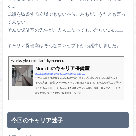
く…
成績を監督する立場でもないから、ああだこうだとも言っ
て来ない。
そんな保健室の先生が、大人になってもいたらいいのに。
キャリア保健室はそんなコンセプトから誕生しました。
Workstyle-Lab Polaris by N.FIELD
Nocchiのキャリア保健室
https://findyourpolaris.com/career-nurse/
いろんな生き方があることはわかったけれど、次に気になるのは自分のこと…
そんな方は、管理人Nocchiのキャリア保健室へどうぞ。とりあえず悩みを聞い
てくれる人を探している人には放課後プラン。副業、転職、独立など、中長期
設計に悩んでいる方には保健室プランがお...
今回のキャリア迷子