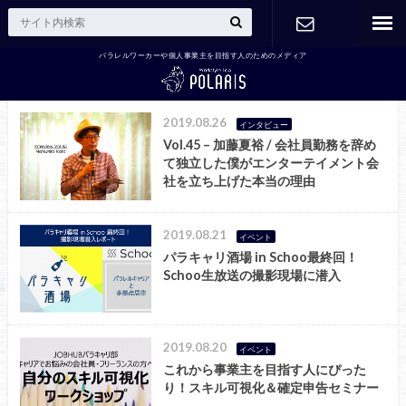
パラレルワーカーや個人事業主を目指す人のためのメディア
お問い合わ
せ
2019.08.26
インタビュー
Vol.45 – 加藤夏裕 / 会社員勤務を辞め
て独立した僕がエンターテイメント会
社を立ち上げた本当の理由
2019.08.21
イベント
パラキャリ酒場 in Schoo最終回！
Schoo生放送の撮影現場に潜入
2019.08.20
イベント
これから事業主を目指す人にぴった
り！スキル可視化＆確定申告セミナー