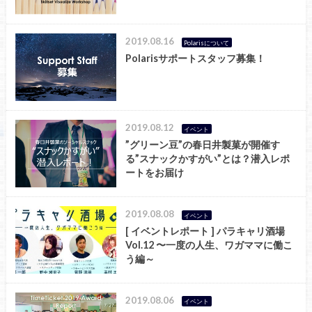
2019.08.16
Polarisについて
Polarisサポートスタッフ募集！
2019.08.12
イベント
”グリーン豆”の春日井製菓が開催す
る”スナックかすがい”とは？潜入レポ
ートをお届け
2019.08.08
イベント
[ イベントレポート ] パラキャリ酒場
Vol.12 〜一度の人生、ワガママに働こ
う編～
2019.08.06
イベント