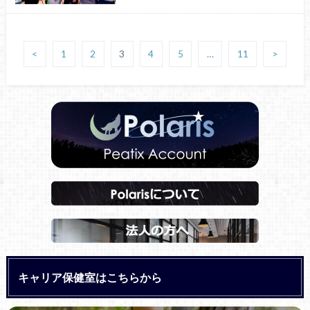
<
1
2
3
4
5
…
11
>
キャリア保健室はこちらから