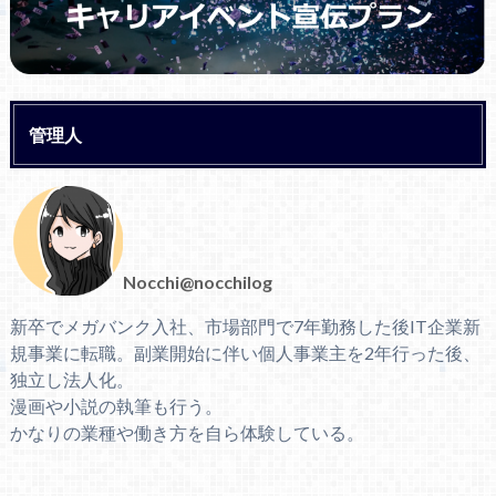
管理人
Nocchi@nocchilog
新卒でメガバンク入社、市場部門で7年勤務した後IT企業新
規事業に転職。副業開始に伴い個人事業主を2年行った後、
独立し法人化。
漫画や小説の執筆も行う。
かなりの業種や働き方を自ら体験している。