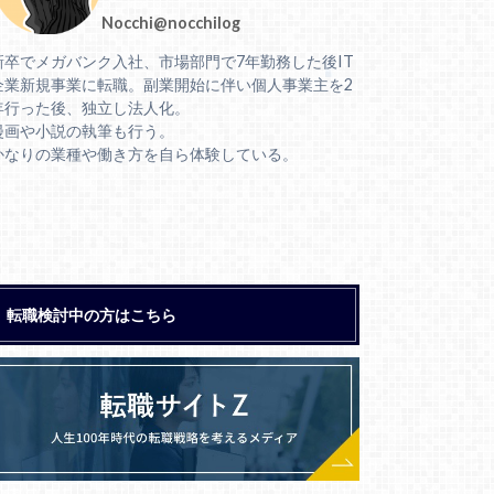
Nocchi@nocchilog
新卒でメガバンク入社、市場部門で7年勤務した後IT
企業新規事業に転職。副業開始に伴い個人事業主を2
年行った後、独立し法人化。
漫画や小説の執筆も行う。
かなりの業種や働き方を自ら体験している。
転職検討中の方はこちら