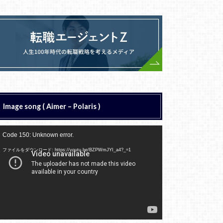
Image song ( Aimer – Polaris )
動
Code 150: Unknown error.
画
プ
ファイルをダウンロード: https://youtu.be/BZPWmJYI_a4?_=1
レ
ー
ヤ
ー