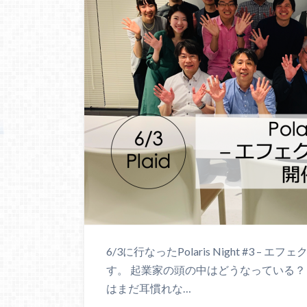
6/3に行なったPolaris Night #3 
す。 起業家の頭の中はどうなっている？
はまだ耳慣れな…