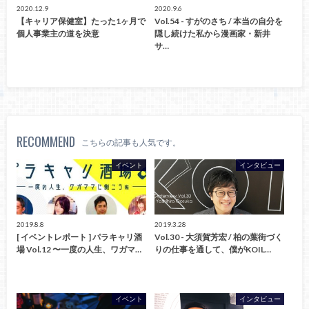
2020.12.9
2020.9.6
【キャリア保健室】たった1ヶ月で
Vol.54 - すがのさち / 本当の自分を
個人事業主の道を決意
隠し続けた私から漫画家・新井
サ…
RECOMMEND
こちらの記事も人気です。
イベント
インタビュー
2019.8.8
2019.3.28
[ イベントレポート ] パラキャリ酒
Vol.30 - 大須賀芳宏 / 柏の葉街づく
場 Vol.12 〜一度の人生、ワガマ…
りの仕事を通して、僕がKOIL…
イベント
インタビュー