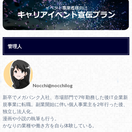
管理人
Nocchi@nocchilog
新卒でメガバンク入社、市場部門で7年勤務した後IT企業新
規事業に転職。副業開始に伴い個人事業主を2年行った後、
独立し法人化。
漫画や小説の執筆も行う。
かなりの業種や働き方を自ら体験している。