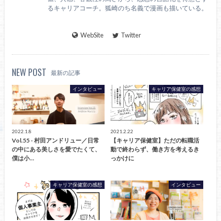
るキャリアコーチ。狐崎のち名義で漫画も描いている。
WebSite
Twitter
NEW POST
最新の記事
インタビュー
キャリア保健室の感想
2022.1.8
2021.2.22
Vol.55 - 村田アンドリュー／日常
【キャリア保健室】ただの転職活
の中にある美しさを愛でたくて、
動で終わらず、働き方を考えるき
僕は小…
っかけに
キャリア保健室の感想
インタビュー