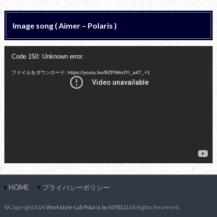
Image song ( Aimer – Polaris )
動
Code 150: Unknown error.
画
プ
ファイルをダウンロード: https://youtu.be/BZPWmJYI_a4?_=1
レ
ー
ヤ
ー
HOME
プライバシーポリシー
©Copyright2026
Workstyle-Lab Polaris by N.FIELD
.All Rights Reserved.