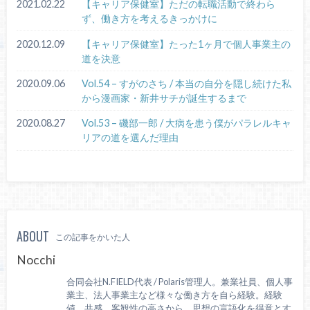
2021.02.22
【キャリア保健室】ただの転職活動で終わら
ず、働き方を考えるきっかけに
2020.12.09
【キャリア保健室】たった1ヶ月で個人事業主の
道を決意
2020.09.06
Vol.54 – すがのさち / 本当の自分を隠し続けた私
から漫画家・新井サチが誕生するまで
2020.08.27
Vol.53 – 磯部一郎 / 大病を患う僕がパラレルキャ
リアの道を選んだ理由
ABOUT
この記事をかいた人
Nocchi
合同会社N.FIELD代表 / Polaris管理人。兼業社員、個人事
業主、法人事業主など様々な働き方を自ら経験。経験
値、共感、客観性の高さから、思想の言語化を得意とす