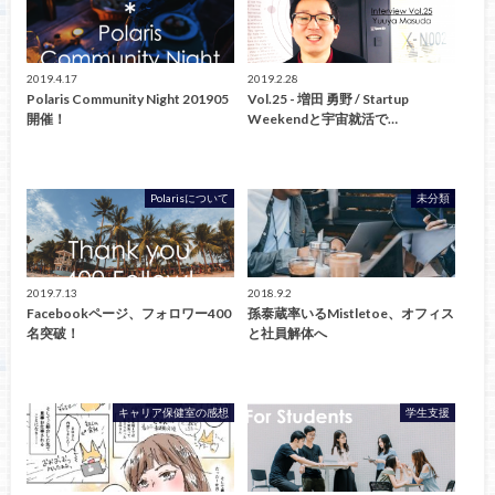
2019.4.17
2019.2.28
Polaris Community Night 201905
Vol.25 - 増田 勇野 / Startup
開催！
Weekendと宇宙就活で…
Polarisについて
未分類
2019.7.13
2018.9.2
Facebookページ、フォロワー400
孫泰蔵率いるMistletoe、オフィス
名突破！
と社員解体へ
キャリア保健室の感想
学生支援