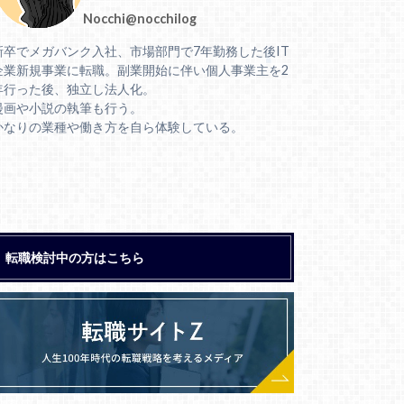
Nocchi@nocchilog
新卒でメガバンク入社、市場部門で7年勤務した後IT
企業新規事業に転職。副業開始に伴い個人事業主を2
年行った後、独立し法人化。
漫画や小説の執筆も行う。
かなりの業種や働き方を自ら体験している。
転職検討中の方はこちら