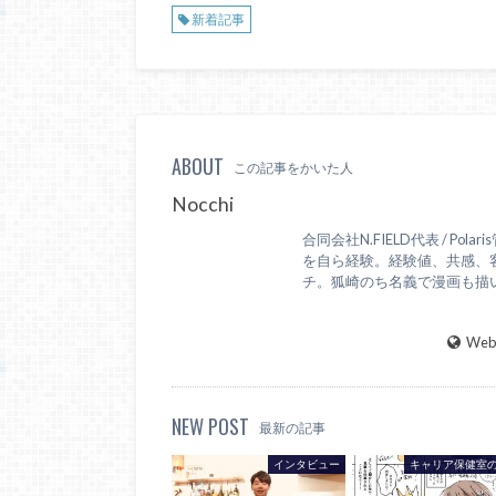
新着記事
ABOUT
この記事をかいた人
Nocchi
合同会社N.FIELD代表 / 
を自ら経験。経験値、共感、
チ。狐崎のち名義で漫画も描
WebS
NEW POST
最新の記事
インタビュー
キャリア保健室