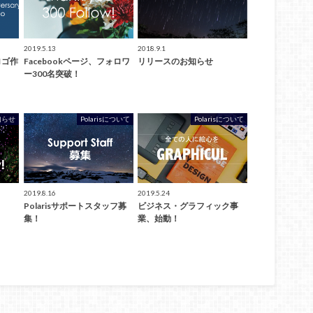
2019.5.13
2018.9.1
式ロゴ作
Facebookページ、フォロワ
リリースのお知らせ
ー300名突破！
お知らせ
Polarisについて
Polarisについて
2019.8.16
2019.5.24
Polarisサポートスタッフ募
ビジネス・グラフィック事
集！
業、始動！