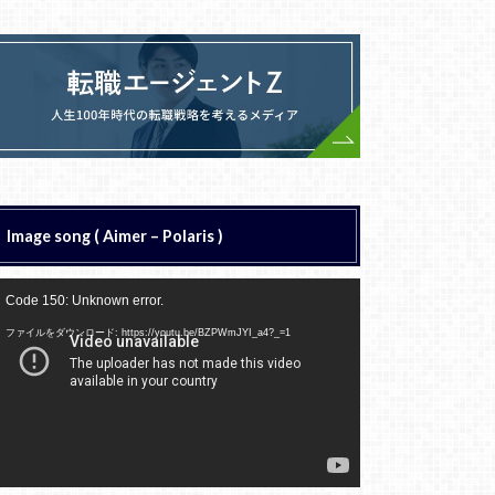
Image song ( Aimer – Polaris )
動
Code 150: Unknown error.
画
プ
ファイルをダウンロード: https://youtu.be/BZPWmJYI_a4?_=1
レ
ー
ヤ
ー