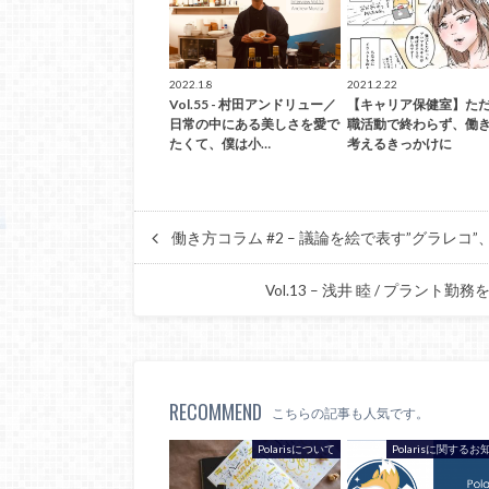
2022.1.8
2021.2.22
Vol.55 - 村田アンドリュー／
【キャリア保健室】た
日常の中にある美しさを愛で
職活動で終わらず、働
たくて、僕は小…
考えるきっかけに
働き方コラム #2 – 議論を絵で表す”グラレコ
Vol.13 – 浅井 睦 / プ
RECOMMEND
こちらの記事も人気です。
Polarisについて
Polarisに関する