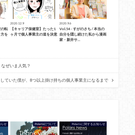
2020.12.9
2020.9.6
だの転
【キャリア保健室】たった1
Vol.54 - すがのさち / 本当の
き方を
ヶ月で個人事業主の道を決意
自分を隠し続けた私から漫画
家・新井サ…
”、なぜいま人気？
ラント勤務をしていた僕が、8つ以上掛け持ちの個人事業主になるまで
お知らせ
Polarisについて
Polarisに関するお知らせ