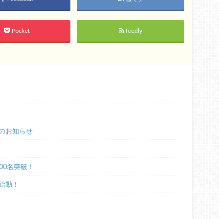
Pocket
feedly
作成のお知らせ
400名突破！
始動！