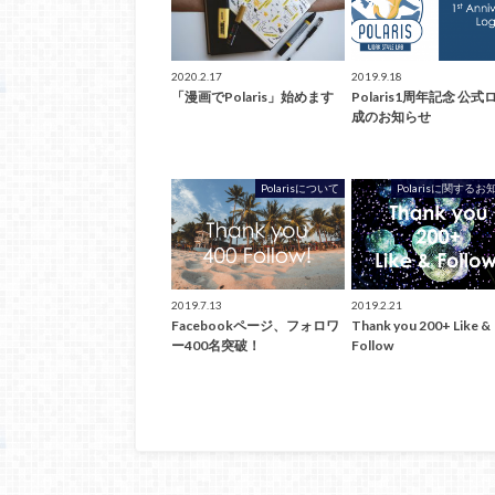
2020.2.17
2019.9.18
「漫画でPolaris」始めます
Polaris1周年記念 公
成のお知らせ
Polarisについて
Polarisに関する
2019.7.13
2019.2.21
Facebookページ、フォロワ
Thank you 200+ Like &
ー400名突破！
Follow