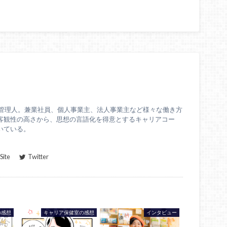
Polaris管理人。兼業社員、個人事業主、法人事業主など様々な働き方
客観性の高さから、思想の言語化を得意とするキャリアコー
いている。
ite
Twitter
の感想
キャリア保健室の感想
インタビュー