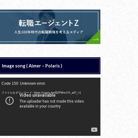
Image song ( Aimer – Polaris )
動
Code 150: Unknown error.
画
プ
ファイルをダウンロード: https://youtu.be/BZPWmJYI_a4?_=1
レ
ー
ヤ
ー