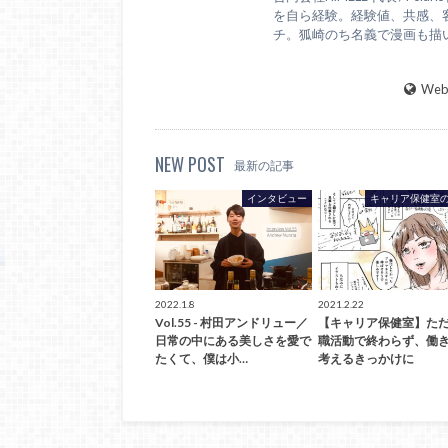
を自ら経験。経験値、共感、
チ。狐崎のち名義で漫画も描
WebS
NEW POST
最新の記事
インタビュー
キャリア保健室
2022.1.8
2021.2.22
Vol.55 - 村田アンドリュー／
【キャリア保健室】た
日常の中にある美しさを愛で
職活動で終わらず、働
たくて、僕は小…
考えるきっかけに