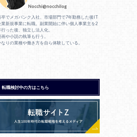
Nocchi@nocchilog
新卒でメガバンク入社、市場部門で7年勤務した後IT
企業新規事業に転職。副業開始に伴い個人事業主を2
年行った後、独立し法人化。
漫画や小説の執筆も行う。
かなりの業種や働き方を自ら体験している。
転職検討中の方はこちら