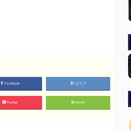
Facebook
はてブ
Pocket
feedly