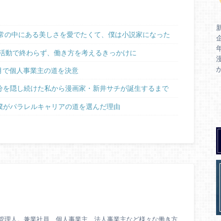
ー／日常の中にある美しさを愛でたくて、僕は小説家になった
活動で終わらず、働き方を考えるきっかけに
月で個人事業主の道を決意
 本当の自分を隠し続けた私から漫画家・新井サチが誕生するまで
病を患う僕がパラレルキャリアの道を選んだ理由
Polaris管理人。兼業社員、個人事業主、法人事業主など様々な働き方