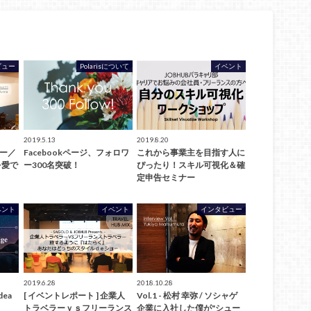
ビュー
Polarisについて
イベント
2019.5.13
2019.8.20
ュー／
Facebookページ、フォロワ
これから事業主を目指す人に
を愛で
ー300名突破！
ぴったり！スキル可視化＆確
定申告セミナー
ベント
イベント
インタビュー
2019.6.28
2018.10.28
dea
[ イベントレポート ] 企業人
Vol.1 - 松村 幸弥 / ソシャゲ
トラベラーｖｓフリーランス
企業に入社した僕が"シュー