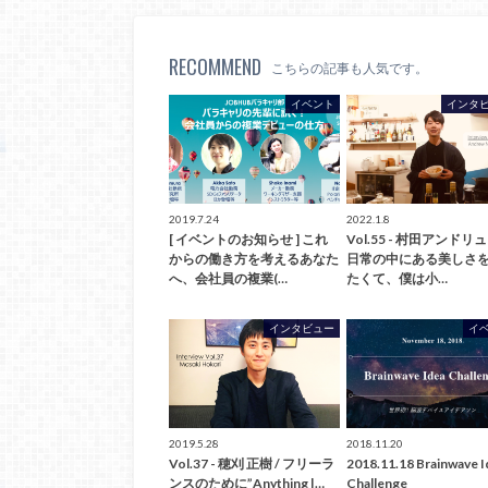
RECOMMEND
こちらの記事も人気です。
イベント
インタ
2019.7.24
2022.1.8
[ イベントのお知らせ ] これ
Vol.55 - 村田アンドリ
からの働き方を考えるあなた
日常の中にある美しさ
へ、会社員の複業(…
たくて、僕は小…
インタビュー
イ
2019.5.28
2018.11.20
Vol.37 - 穂刈 正樹 / フリーラ
2018.11.18 Brainwave I
ンスのために”Anything |…
Challenge