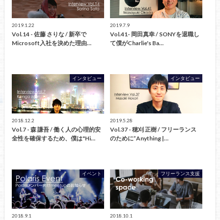
2019.1.22
2019.7.9
Vol.14 - 佐藤 さりな / 新卒で
Vol.41- 岡田真幸 / SONYを退職し
Microsoft入社を決めた理由…
て僕がCharlie's Ba…
インタビュー
インタビュー
2018.12.2
2019.5.28
Vol.7 - 森 謙吾 / 働く人の心理的安
Vol.37 - 穂刈 正樹 / フリーランス
全性を確保するため、僕は"Hi…
のために”Anything |…
イベント
フリーランス支援
2018.9.1
2018.10.1