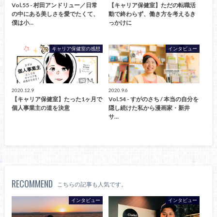
Vol.55 - 村田アンドリュー／日常
【キャリア保健室】ただの転職活
の中にある美しさを愛でたくて、
動で終わらず、働き方を考えるき
僕は小…
っかけに
キャリア保健室の感想
インタビュー
2020.12.9
2020.9.6
【キャリア保健室】たった1ヶ月で
Vol.54 - すがのさち / 本当の自分を
個人事業主の道を決意
隠し続けた私から漫画家・新井
サ…
RECOMMEND
こちらの記事も人気です。
インタビュー
インタビュー