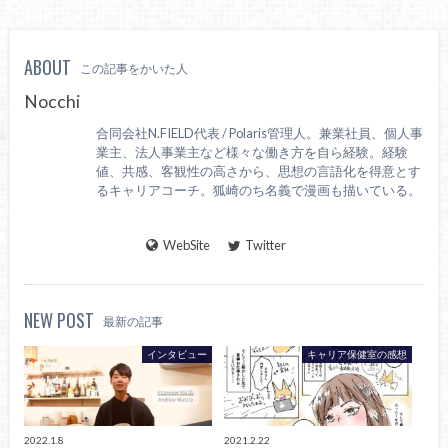
ABOUT
この記事をかいた人
Nocchi
合同会社N.FIELD代表 / Polaris管理人。兼業社員、個人事
業主、法人事業主など様々な働き方を自ら経験。経験
値、共感、客観性の高さから、思想の言語化を得意とす
るキャリアコーチ。狐崎のち名義で漫画も描いている。
WebSite
Twitter
NEW POST
最新の記事
インタビュー
キャリア保健室の感想
2022.1.8
2021.2.22