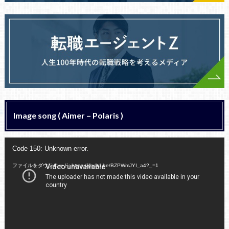
Image song ( Aimer – Polaris )
動
Code 150: Unknown error.
画
プ
ファイルをダウンロード: https://youtu.be/BZPWmJYI_a4?_=1
レ
ー
ヤ
ー