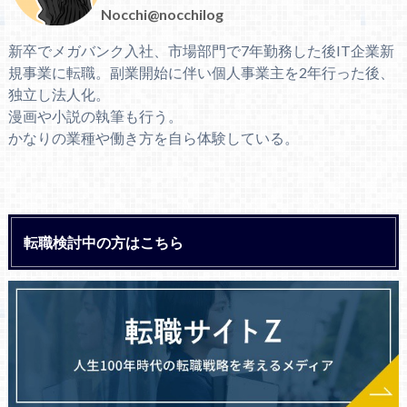
Nocchi@nocchilog
新卒でメガバンク入社、市場部門で7年勤務した後IT企業新
規事業に転職。副業開始に伴い個人事業主を2年行った後、
独立し法人化。
漫画や小説の執筆も行う。
かなりの業種や働き方を自ら体験している。
転職検討中の方はこちら