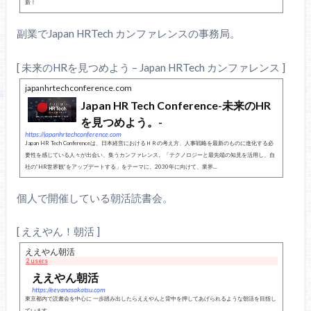
新！
副業でJapan HRTech カンファレンスの事務局。
[ 未来のHRを見つめよう – Japan HRTech カンファレンス ]
japanhrtechconference.com
Japan HR Tech Conference-未来のHR
を見つめよう。-
https://japanhrtechconference.com
Japan HR Tech Conferenceは、日本経営におけるＨＲの考え方、人事戦略を最新のものに進化する必
要性を感じている人々が出会い、集うカンファレンス。「テクノロジーと最先端の知見を活用し、自
社の”HR世界観”をアップデートする」をテーマに、2030年に向けて、業界...
個人で開催している朝活読書会。
[ ええやん！朝活 ]
ええやん朝活
2 users
ええやん朝活
https://eeyanasakatsu.com
東京都内で読書会を中心に 一歩踏み出したらええやんと背中を押してあげられるような朝活を目指し
ています