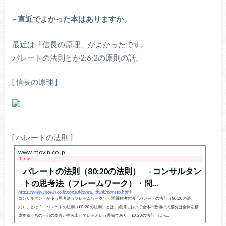
– 直近でよかった本はありますか。
最近は「信長の原理」がよかったです。
パレートの法則とか2:6:2の原則の話。
[ 信長の原理 ]
[ パレートの法則 ]
www.movin.co.jp
1 user
パレートの法則（80:20の法則） - コンサルタン
トの思考法（フレームワーク）・問...
https://www.movin.co.jp/consul/consul_think/pareto.html
コンサルタントが使う思考法（フレームワーク）・問題解決方法「パレートの法則（80:20の法
則）」とは？ パレートの法則（80:20の法則）とは。経済において全体の数値の大部分は全体を構
成するうちの一部の要素が生み出しているという理論であり、80:20の法則、ばら...