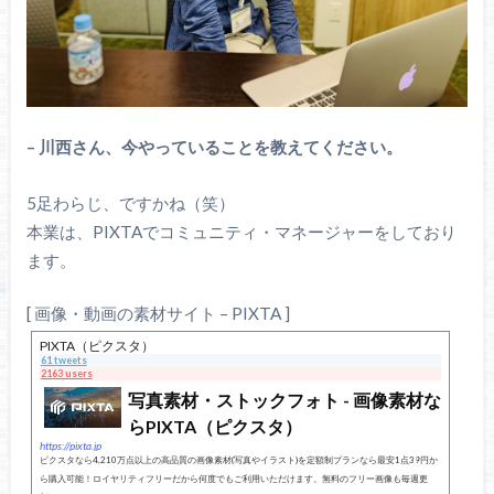
– 川西さん、今やっていることを教えてください。
5足わらじ、ですかね（笑）
本業は、PIXTAでコミュニティ・マネージャーをしており
ます。
[ 画像・動画の素材サイト – PIXTA ]
PIXTA（ピクスタ）
61 tweets
2163 users
写真素材・ストックフォト - 画像素材な
らPIXTA（ピクスタ）
https://pixta.jp
ピクスタなら4,210万点以上の高品質の画像素材(写真やイラスト)を定額制プランなら最安1点39円か
ら購入可能！ロイヤリティフリーだから何度でもご利用いただけます。無料のフリー画像も毎週更