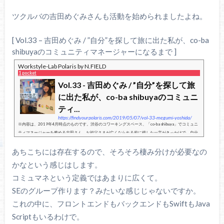
ツクルバの吉田めぐみさんも活動を始められましたよね。
[ Vol.33 – 吉田めぐみ / ”自分”を探して旅に出た私が、co-ba
shibuyaのコミュニティマネージャーになるまで ]
Workstyle-Lab Polaris by N.FIELD
1 pocket
Vol.33 - 吉田めぐみ / ”自分”を探して旅
に出た私が、co-ba shibuyaのコミュニ
ティ...
https://findyourpolaris.com/2019/05/07/vol-33-megumi-yoshida/
※内容は、2019年4月時点のものです。渋谷のコワーキングスペース、「co-ba shibuya」でコミュニ
ティマネージャーを務める吉田さん。お祖父さまが亡くなられる前に残した一言がきっかけで、自分
を見つめる旅へ出ることにした彼女。世界を見て帰ってきた彼女が、今のジ...
あちこちには存在するので、そろそろ棲み分けが必要なの
かなという感じはします。
コミュマネという定義ではあまりに広くて。
SEのグループ作ります？みたいな感じじゃないですか。
これの中に、フロントエンドもバックエンドもSwiftもJava
Scriptもいるわけで。