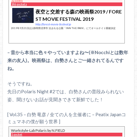
32 users
146 pockets
夜空と交差する森の映画祭2019 / FORE
ST MOVIE FESTIVAL 2019
http://forest-movie-festival.jp
2019年9月21日(土) 静岡県沼津市 泊まれる公園「INN THE PARK」にてオールナイト開催決定
– 昔から本当に色々やっていますよね〜(※Nocchiとは数年
来の友人)。映画祭は、白勢さんとご一緒されてるんです
ね。
そうですね。
先日のPolaris Night #2では、白勢さんの普段みられない
姿、聞けないお話が見聞きできて新鮮でした！
[ Vol.35 – 白勢 竜彦 / 全ての人を主催者に – Peatix Japanコ
ミュマネの僕が願う世界 ]
Workstyle-Lab Polaris by N.FIELD
1 pocket