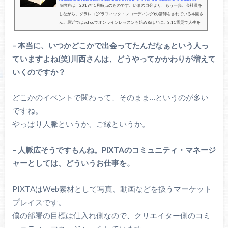
※内容は、2019年1月時点のものです。いまの自分より、もう一歩。会社員を
しながら、グラレコ(グラフィック・レコーディング)の講師をされている本園さ
ん。最近ではSchooでオンラインレッスンも始めるほどに。3.11震災で人生を
見つめ直したという彼。ライスワークとラ...
– 本当に、いつかどこかで出会ってたんだなぁという人っ
ていますよね(笑)川西さんは、どうやってかかわりが増えて
いくのですか？
どこかのイベントで関わって、そのまま…というのが多い
ですね。
やっぱり人脈というか、ご縁というか。
– 人脈広そうですもんね。PIXTAのコミュニティ・マネージ
ャーとしては、どういうお仕事を。
PIXTAはWeb素材として写真、動画などを扱うマーケット
プレイスです。
僕の部署の目標は仕入れ側なので、クリエイター側のコミ