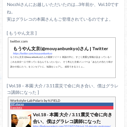
Nocchiさんにお越しいただいたのは…3年前か、Vol.10です
ね。
実はグラレコの本園さんもご登壇されているのですよ。
[ もうやん文京 ]
twitter.com
もうやん文京(@mouyanbunkyo)さん | Twitter
https://twitter.com/mouyanbunkyo
もうやん文京 (@mouyanbunkyo)さんの最新ツイート 雑談の中に、すごく貴重な情報が詰まっている！
これを自分一人で持っているなんてもったいない。 そう考えた主催メンバーは「あなたの当たり前が
誰かの役にたつ」をコンセプトに、知識をシェアし、成長できるコミュ...
[ Vol.18 – 本園 大介 / 3.11震災で命に向き合い、僕はグラレ
コ講師になった ]
Workstyle-Lab Polaris by N.FIELD
507 shares
3 pockets
Vol.18 - 本園 大介 / 3.11震災で命に向き
合い、僕はグラレコ講師になった
https://findyourpolaris.com/2019/02/04/vol-18-daisuke-motozono/