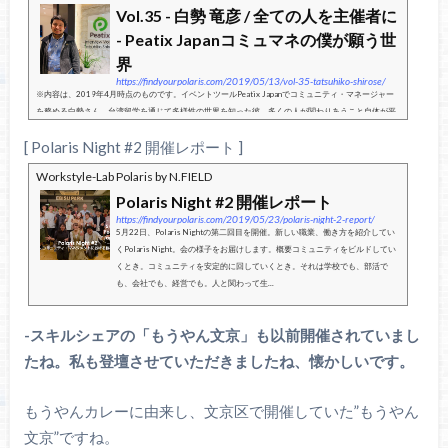
Vol.35 - 白勢 竜彦 / 全ての人を主催者に
- Peatix Japanコミュマネの僕が願う世
界
https://findyourpolaris.com/2019/05/13/vol-35-tatsuhiko-shirose/
※内容は、2019年4月時点のものです。イベントツールPeatix Japanでコミュニティ・マネージャー
を務める白勢さん。台湾留学を通じて多様性の世界を知った彼。多くの人が関わりあうこと自体が平
和を生むという価値観のもと、交流の”面”を広げようとしています。人間と...
[ Polaris Night #2 開催レポート ]
Workstyle-Lab Polaris by N.FIELD
Polaris Night #2 開催レポート
https://findyourpolaris.com/2019/05/23/polaris-night-2-report/
5月22日、Polaris Nightの第二回目を開催。新しい職業、働き方を紹介してい
くPolaris Night。会の様子をお届けします。概要コミュニティをビルドしてい
くとき。コミュニティを安定的に回していくとき。それは学校でも、部活で
も、会社でも、経営でも。人と関わって生...
-スキルシェアの「もうやん文京」も以前開催されていまし
たね。私も登壇させていただきましたね、懐かしいです。
もうやんカレーに由来し、文京区で開催していた”もうやん
文京”ですね。